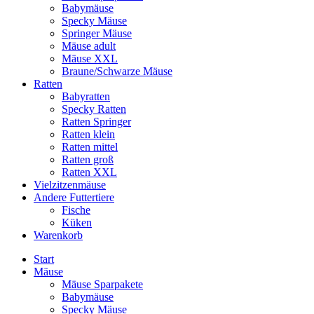
Babymäuse
Specky Mäuse
Springer Mäuse
Mäuse adult
Mäuse XXL
Braune/Schwarze Mäuse
Ratten
Babyratten
Specky Ratten
Ratten Springer
Ratten klein
Ratten mittel
Ratten groß
Ratten XXL
Vielzitzenmäuse
Andere Futtertiere
Fische
Küken
Warenkorb
Start
Mäuse
Mäuse Sparpakete
Babymäuse
Specky Mäuse