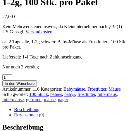
1-2g, 100 Stk. pro Paket
27,00
€
Kein Mehrwertsteuerausweis, da Kleinunternehmer nach §19 (1)
UStG.
zzgl.
Versandkosten
ca. 2 Tage alte, 1-2g schwere Baby-Mäuse als Frostfutter , 100 Stk.
pro Paket.
Lieferzeit:
1-4 Tage nach Zahlungseingang
Nur noch 3 vorrätig
Baby
Mäuse
In den Warenkorb
gefroren,
Artikelnummer:
116
Kategorien:
Babymäuse
,
Frostfutter
,
Mäuse
2
Schlagwörter:
100 Stück
,
babies
,
babys
,
frostfutter
,
futtermaus
,
Tage,
futtermäuse
,
gefroren
,
mäuse
,
nager
1-
2g,
Beschreibung
100
Rezensionen (0)
Stk.
pro
Beschreibung
Paket