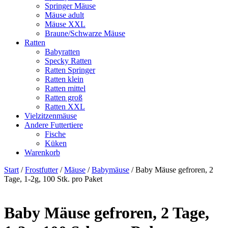
Springer Mäuse
Mäuse adult
Mäuse XXL
Braune/Schwarze Mäuse
Ratten
Babyratten
Specky Ratten
Ratten Springer
Ratten klein
Ratten mittel
Ratten groß
Ratten XXL
Vielzitzenmäuse
Andere Futtertiere
Fische
Küken
Warenkorb
Start
/
Frostfutter
/
Mäuse
/
Babymäuse
/ Baby Mäuse gefroren, 2
Tage, 1-2g, 100 Stk. pro Paket
Baby Mäuse gefroren, 2 Tage,