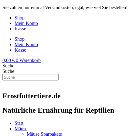
Zum
Sie zahlen nur einmal Versandkosten, egal, wie viel Sie bestellen!
Inhalt
Shop
springen
Mein Konto
Kasse
Shop
Mein Konto
Kasse
0,00
€
0
Warenkorb
Suche
Suche
Frostfuttertiere.de
Natürliche Ernährung für Reptilien
Start
Mäuse
Mäuse Sparpakete