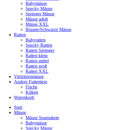
Babymäuse
Specky Mäuse
Springer Mäuse
Mäuse adult
Mäuse XXL
Braune/Schwarze Mäuse
Ratten
Babyratten
Specky Ratten
Ratten Springer
Ratten klein
Ratten mittel
Ratten groß
Ratten XXL
Vielzitzenmäuse
Andere Futtertiere
Fische
Küken
Warenkorb
Start
Mäuse
Mäuse Sparpakete
Babymäuse
Specky Mäuse