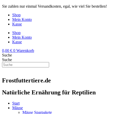
Zum
Sie zahlen nur einmal Versandkosten, egal, wie viel Sie bestellen!
Inhalt
Shop
springen
Mein Konto
Kasse
Shop
Mein Konto
Kasse
0,00
€
0
Warenkorb
Suche
Suche
Frostfuttertiere.de
Natürliche Ernährung für Reptilien
Start
Mäuse
Mäuse Sparpakete