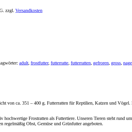
tG.
zzgl.
Versandkosten
lagwörter:
adult
,
frostfutter
,
futterratte
,
futterratten
,
gefroren
,
gross
,
nage
 von ca. 351 – 400 g. Futterratten für Reptilien, Katzen und Vögel. Das 
tiv hochwertige Frostratten als Futtertiere. Unseren Tieren steht rund
eren regelmäßig Obst, Gemüse und Grünfutter angeboten.