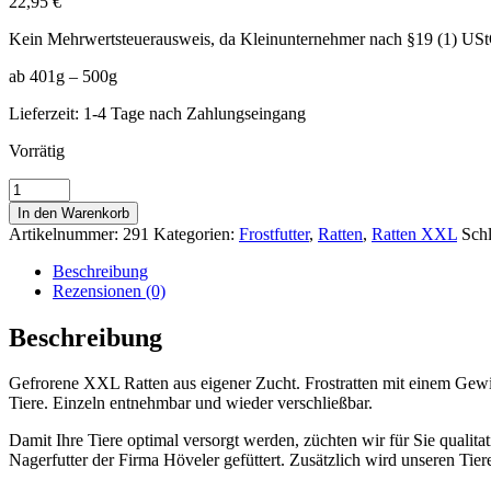
22,95
€
Kein Mehrwertsteuerausweis, da Kleinunternehmer nach §19 (1) US
ab 401g – 500g
Lieferzeit:
1-4 Tage nach Zahlungseingang
Vorrätig
Ratte
XXL
In den Warenkorb
gefroren,
Artikelnummer:
291
Kategorien:
Frostfutter
,
Ratten
,
Ratten XXL
Sch
5
Stk.
Beschreibung
pro
Rezensionen (0)
Paket
ab
Beschreibung
301g
-
Gefrorene XXL Ratten aus eigener Zucht. Frostratten mit einem Gewicht
400g
Tiere. Einzeln entnehmbar und wieder verschließbar.
Menge
Damit Ihre Tiere optimal versorgt werden, züchten wir für Sie qualita
Nagerfutter der Firma Höveler gefüttert. Zusätzlich wird unseren Ti