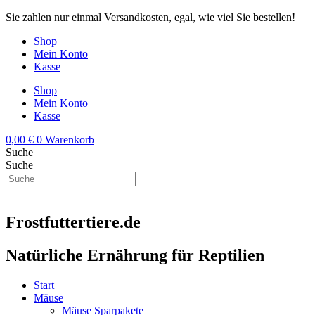
Zum
Sie zahlen nur einmal Versandkosten, egal, wie viel Sie bestellen!
Inhalt
Shop
springen
Mein Konto
Kasse
Shop
Mein Konto
Kasse
0,00
€
0
Warenkorb
Suche
Suche
Frostfuttertiere.de
Natürliche Ernährung für Reptilien
Start
Mäuse
Mäuse Sparpakete