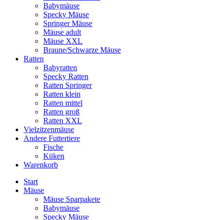
Babymäuse
Specky Mäuse
Springer Mäuse
Mäuse adult
Mäuse XXL
Braune/Schwarze Mäuse
Ratten
Babyratten
Specky Ratten
Ratten Springer
Ratten klein
Ratten mittel
Ratten groß
Ratten XXL
Vielzitzenmäuse
Andere Futtertiere
Fische
Küken
Warenkorb
Start
Mäuse
Mäuse Sparpakete
Babymäuse
Specky Mäuse