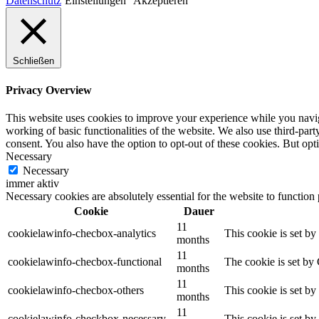
Datenschutz
Einstellungen
Akzeptieren
Schließen
Privacy Overview
This website uses cookies to improve your experience while you navigat
working of basic functionalities of the website. We also use third-pa
consent. You also have the option to opt-out of these cookies. But op
Necessary
Necessary
immer aktiv
Necessary cookies are absolutely essential for the website to function
Cookie
Dauer
11
cookielawinfo-checbox-analytics
This cookie is set b
months
11
cookielawinfo-checbox-functional
The cookie is set by
months
11
cookielawinfo-checbox-others
This cookie is set b
months
11
cookielawinfo-checkbox-necessary
This cookie is set b