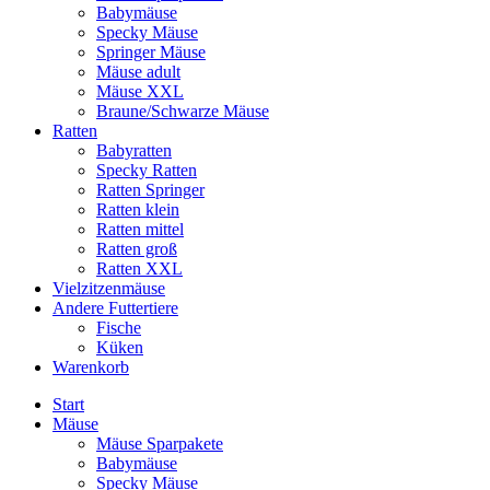
Babymäuse
Specky Mäuse
Springer Mäuse
Mäuse adult
Mäuse XXL
Braune/Schwarze Mäuse
Ratten
Babyratten
Specky Ratten
Ratten Springer
Ratten klein
Ratten mittel
Ratten groß
Ratten XXL
Vielzitzenmäuse
Andere Futtertiere
Fische
Küken
Warenkorb
Start
Mäuse
Mäuse Sparpakete
Babymäuse
Specky Mäuse