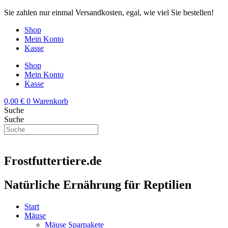
Zum
Sie zahlen nur einmal Versandkosten, egal, wie viel Sie bestellen!
Inhalt
Shop
springen
Mein Konto
Kasse
Shop
Mein Konto
Kasse
0,00
€
0
Warenkorb
Suche
Suche
Frostfuttertiere.de
Natürliche Ernährung für Reptilien
Start
Mäuse
Mäuse Sparpakete