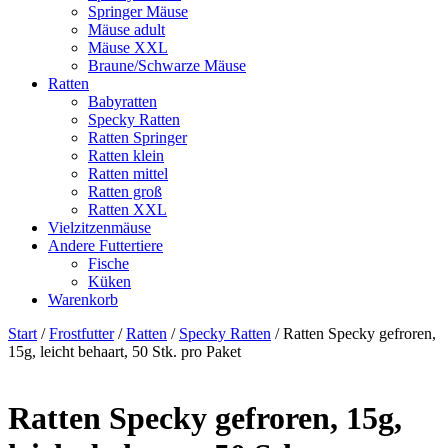
Springer Mäuse
Mäuse adult
Mäuse XXL
Braune/Schwarze Mäuse
Ratten
Babyratten
Specky Ratten
Ratten Springer
Ratten klein
Ratten mittel
Ratten groß
Ratten XXL
Vielzitzenmäuse
Andere Futtertiere
Fische
Küken
Warenkorb
Start
/
Frostfutter
/
Ratten
/
Specky Ratten
/ Ratten Specky gefroren,
15g, leicht behaart, 50 Stk. pro Paket
Ratten Specky gefroren, 15g,