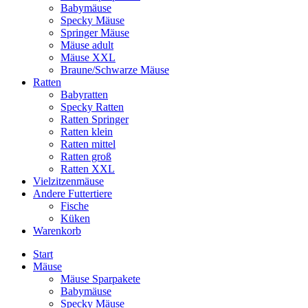
Babymäuse
Specky Mäuse
Springer Mäuse
Mäuse adult
Mäuse XXL
Braune/Schwarze Mäuse
Ratten
Babyratten
Specky Ratten
Ratten Springer
Ratten klein
Ratten mittel
Ratten groß
Ratten XXL
Vielzitzenmäuse
Andere Futtertiere
Fische
Küken
Warenkorb
Start
Mäuse
Mäuse Sparpakete
Babymäuse
Specky Mäuse