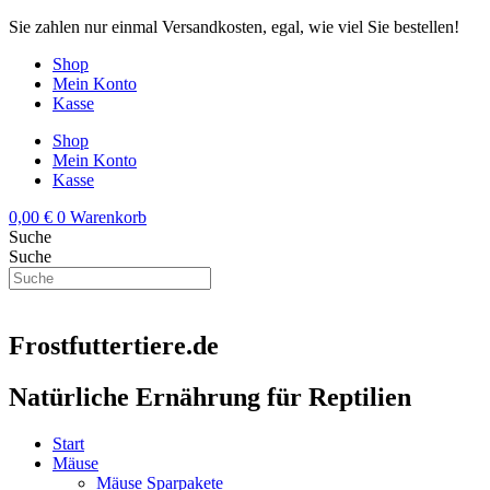
Zum
Sie zahlen nur einmal Versandkosten, egal, wie viel Sie bestellen!
Inhalt
Shop
springen
Mein Konto
Kasse
Shop
Mein Konto
Kasse
0,00
€
0
Warenkorb
Suche
Suche
Frostfuttertiere.de
Natürliche Ernährung für Reptilien
Start
Mäuse
Mäuse Sparpakete