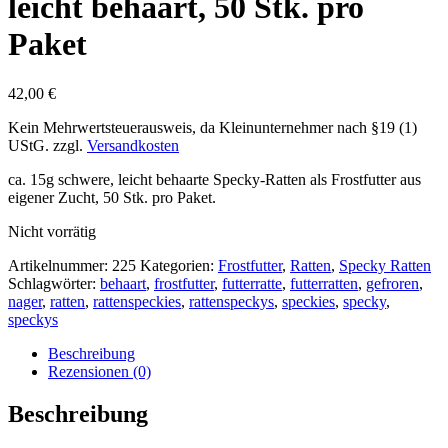
leicht behaart, 50 Stk. pro
Paket
42,00
€
Kein Mehrwertsteuerausweis, da Kleinunternehmer nach §19 (1)
UStG.
zzgl.
Versandkosten
ca. 15g schwere, leicht behaarte Specky-Ratten als Frostfutter aus
eigener Zucht, 50 Stk. pro Paket.
Nicht vorrätig
Artikelnummer:
225
Kategorien:
Frostfutter
,
Ratten
,
Specky Ratten
Schlagwörter:
behaart
,
frostfutter
,
futterratte
,
futterratten
,
gefroren
,
nager
,
ratten
,
rattenspeckies
,
rattenspeckys
,
speckies
,
specky
,
speckys
Beschreibung
Rezensionen (0)
Beschreibung