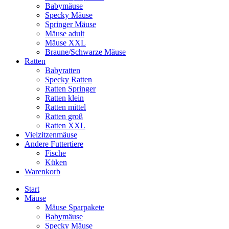
Babymäuse
Specky Mäuse
Springer Mäuse
Mäuse adult
Mäuse XXL
Braune/Schwarze Mäuse
Ratten
Babyratten
Specky Ratten
Ratten Springer
Ratten klein
Ratten mittel
Ratten groß
Ratten XXL
Vielzitzenmäuse
Andere Futtertiere
Fische
Küken
Warenkorb
Start
Mäuse
Mäuse Sparpakete
Babymäuse
Specky Mäuse