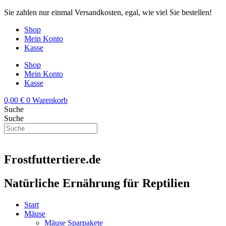
Zum
Sie zahlen nur einmal Versandkosten, egal, wie viel Sie bestellen!
Inhalt
Shop
springen
Mein Konto
Kasse
Shop
Mein Konto
Kasse
0,00
€
0
Warenkorb
Suche
Suche
Frostfuttertiere.de
Natürliche Ernährung für Reptilien
Start
Mäuse
Mäuse Sparpakete