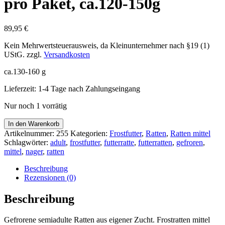
pro Paket, ca.120-150g
89,95
€
Kein Mehrwertsteuerausweis, da Kleinunternehmer nach §19 (1)
UStG.
zzgl.
Versandkosten
ca.130-160 g
Lieferzeit:
1-4 Tage nach Zahlungseingang
Nur noch 1 vorrätig
Ratte
In den Warenkorb
mittel
Artikelnummer:
255
Kategorien:
Frostfutter
,
Ratten
,
Ratten mittel
gefroren,
Schlagwörter:
adult
,
frostfutter
,
futterratte
,
futterratten
,
gefroren
,
50
mittel
,
nager
,
ratten
Stk.
pro
Beschreibung
Paket,
Rezensionen (0)
ca.120-
150g
Beschreibung
Menge
Gefrorene semiadulte Ratten aus eigener Zucht. Frostratten mittel