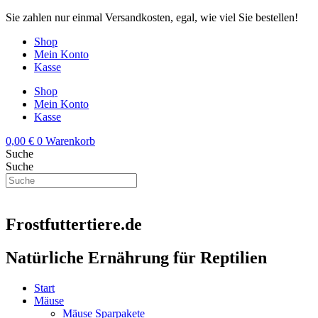
Zum
Sie zahlen nur einmal Versandkosten, egal, wie viel Sie bestellen!
Inhalt
Shop
springen
Mein Konto
Kasse
Shop
Mein Konto
Kasse
0,00
€
0
Warenkorb
Suche
Suche
Frostfuttertiere.de
Natürliche Ernährung für Reptilien
Start
Mäuse
Mäuse Sparpakete