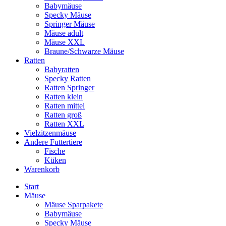
Babymäuse
Specky Mäuse
Springer Mäuse
Mäuse adult
Mäuse XXL
Braune/Schwarze Mäuse
Ratten
Babyratten
Specky Ratten
Ratten Springer
Ratten klein
Ratten mittel
Ratten groß
Ratten XXL
Vielzitzenmäuse
Andere Futtertiere
Fische
Küken
Warenkorb
Start
Mäuse
Mäuse Sparpakete
Babymäuse
Specky Mäuse