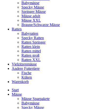
Babymäuse
Specky Mäuse
Springer Mäuse
Mäuse adult
Mäuse XXL
Braune/Schwarze Mäuse
Ratten
Babyratten
Specky Ratten
Ratten Springer
Ratten klein
Ratten mittel
Ratten groß
Ratten XXL
Vielzitzenmäuse
Andere Futtertiere
Fische
Küken
Warenkorb
Start
Mäuse
Mäuse Sparpakete
Babymäuse
Specky Mäuse