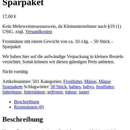
Sparpaket
17,00
€
Kein Mehrwertsteuerausweis, da Kleinunternehmer nach §19 (1)
UStG.
zzgl.
Versandkosten
Frostmäuse mit einem Gewicht von ca. 10-14g. – 50 Stück –
Sparpaket
Wir haben hier auf die aufwändige Verpackung in kleinen Beuteln
verzichtet. Somit können wir diesen günstigen Preis anbieten.
Nicht vorrätig
Artikelnummer:
501
Kategorien:
Frostfutter
,
Mäuse
,
Mäuse
Sparpakete
Schlagwörter:
50 Stück
,
babies
,
babys
,
frostfutter
,
futtermaus
,
futtermäuse
,
gefroren
,
mäuse
,
nager
Beschreibung
Rezensionen (0)
Beschreibung