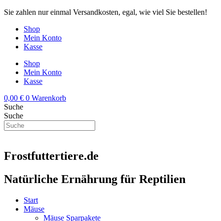
Zum
Sie zahlen nur einmal Versandkosten, egal, wie viel Sie bestellen!
Inhalt
Shop
springen
Mein Konto
Kasse
Shop
Mein Konto
Kasse
0,00
€
0
Warenkorb
Suche
Suche
Frostfuttertiere.de
Natürliche Ernährung für Reptilien
Start
Mäuse
Mäuse Sparpakete